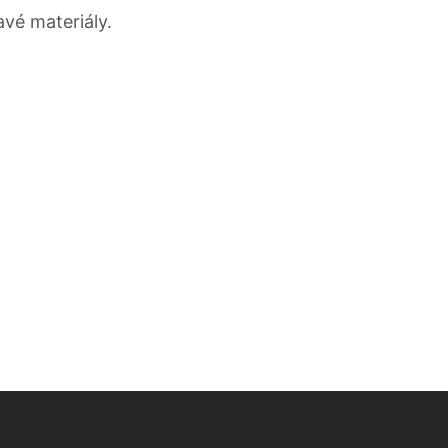
avé materiály.
ww.instagram.com/studio_samolepky_cz