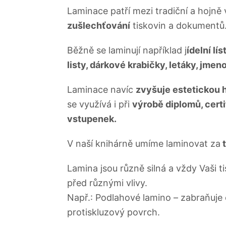
Laminace patří mezi tradiční a hojn
zušlechťování
tiskovin a dokumentů
Běžně se laminují například j
ídelní lí
listy, dárkové krabičky, letáky, jmen
Laminace navíc
zvyšuje estetickou 
se využívá i při
výrobě diplomů, cert
vstupenek.
V naší knihárně umíme laminovat za
t
Lamina jsou různě silná a vždy Vaši t
před různými vlivy.
Např.: Podlahové lamino – zabraňuje
protiskluzový povrch.