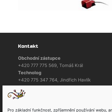
Kontakt
Obchodní zástupce
+420 777 775 569, Tomáš Král
Technolog
+420 775 347 764, Jindřich Havlík
Jednatel
+420 777 806 809, Jan Smejkal
E-mail
obchod@samolepky.cz
Pro základní funkčnost, zpříjemnění používání webu, an