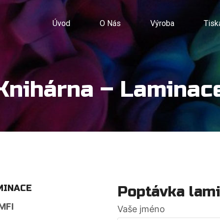
Úvod
O Nás
Výroba
Tisk
Knihárna – Laminac
MINACE
Poptávka lam
MFI
Vaše jméno