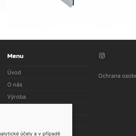
https://w
Menu
Úvod
Ochrana osobn
O nás
Výroba
Tiskárna
Knihárna
Poradna
alytické účely a v případě