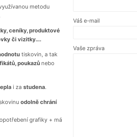
ě využívanou metodu
.
Váš e-mail
stky, ceníky, produktové
ovky či vizitky….
Vaše zpráva
hodnotu
tiskovin, a tak
ifikátů, poukazů
nebo
epla
i za
studena
.
iskovinu
odolně chrání
 opotřebení grafiky + má